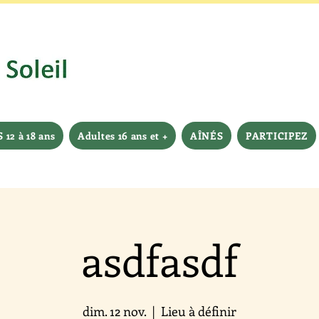
12 à 18 ans
Adultes 16 ans et +
AÎNÉS
PARTICIPEZ
asdfasdf
dim. 12 nov.
  |  
Lieu à définir