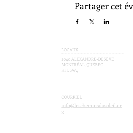
Partager cet 
LOCAUX
2040 ALEXANDRE-DESÈVE
MONTRÉAL, QUÉBEC
H2L 2W4
COURRIEL
info@lescheminsdusoleil.or
g