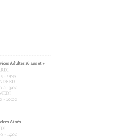
vices Adultes 16 ans et +
RDI
45 - 19:45
NDREDI
0 à 13:00
MEDI
0 - 10:00
vices Aînés
UDI
30 - 14:00