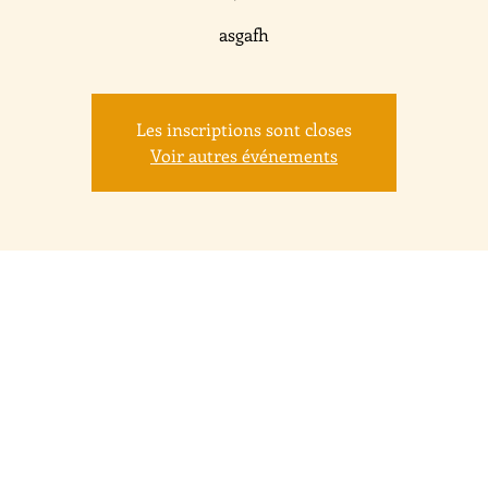
asgafh
Les inscriptions sont closes
Voir autres événements