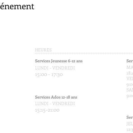
événement
HEURES
Services Jeunesse 6-12 ans
Ser
MA
LUNDI - VENDREDI
18:
15:00 - 17:30
VE
9:0
SA
9:0
Services Ados 12-18 ans
LUNDI - VENDREDI
15:15-21:00
Ser
JE
12: