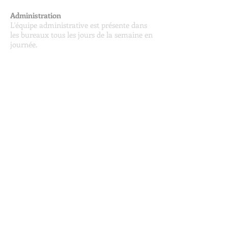
Administration
L'équipe administrative est présente dans
les bureaux tous les jours de la semaine en
journée.
LOCAUX
2040 ALEXANDRE-DESÈVE
MONTRÉAL, QUÉBEC
H2L 2W4
TÉLÉPHONE
(438) 380-5893
COURRIEL
info@lescheminsdusoleil.org
SUIVEZ-NOUS