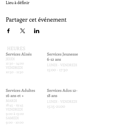
Lieu à définir
Partager cet événement
HEURES
Services Aînés
Services Jeunesse
JEUDI
6-12 ans
12:30 - 14:00
LUNDI - VENDREDI
VENDREDI
15:00 - 17:30
10:30 - 11:30
Services Adultes
Services Ados 12-
16 ans et +
18 ans
MARDI
LUNDI - VENDREDI
18:45 - 19:45
15:15-21:00
VENDREDI
9:00 à 13:00
SAMEDI
9:00 - 10:00