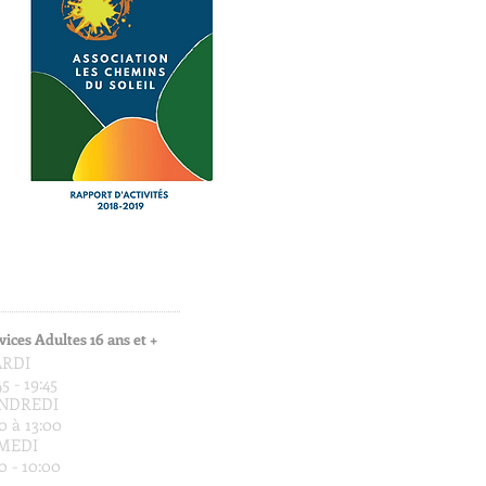
vices Adultes 16 ans et +
RDI
45 - 19:45
NDREDI
0 à 13:00
MEDI
0 - 10:00